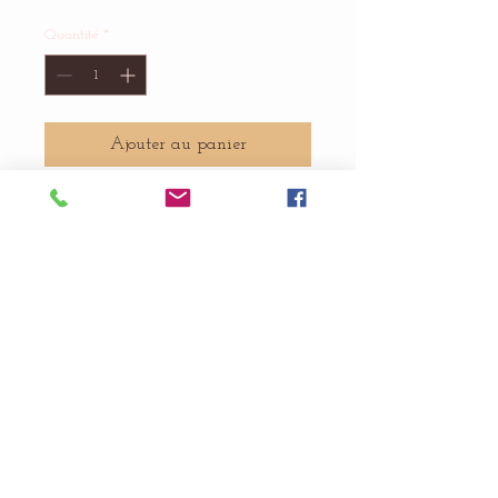
Quantité
*
Ajouter au panier
ALVINA MONTSARRAT
JOAILLERIE
alvinamontsarrat@gmail.com